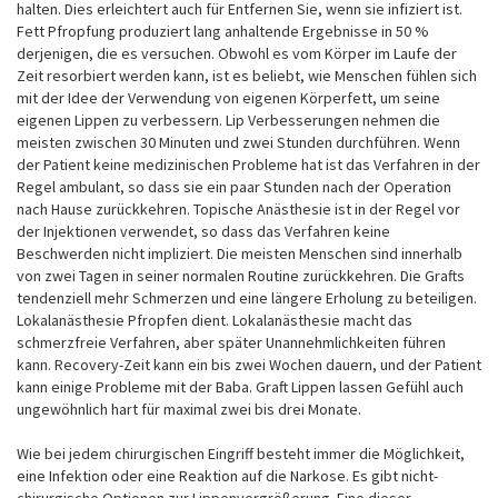
halten. Dies erleichtert auch für Entfernen Sie, wenn sie infiziert ist.
Fett Pfropfung produziert lang anhaltende Ergebnisse in 50 %
derjenigen, die es versuchen. Obwohl es vom Körper im Laufe der
Zeit resorbiert werden kann, ist es beliebt, wie Menschen fühlen sich
mit der Idee der Verwendung von eigenen Körperfett, um seine
eigenen Lippen zu verbessern. Lip Verbesserungen nehmen die
meisten zwischen 30 Minuten und zwei Stunden durchführen. Wenn
der Patient keine medizinischen Probleme hat ist das Verfahren in der
Regel ambulant, so dass sie ein paar Stunden nach der Operation
nach Hause zurückkehren. Topische Anästhesie ist in der Regel vor
der Injektionen verwendet, so dass das Verfahren keine
Beschwerden nicht impliziert. Die meisten Menschen sind innerhalb
von zwei Tagen in seiner normalen Routine zurückkehren. Die Grafts
tendenziell mehr Schmerzen und eine längere Erholung zu beteiligen.
Lokalanästhesie Pfropfen dient. Lokalanästhesie macht das
schmerzfreie Verfahren, aber später Unannehmlichkeiten führen
kann. Recovery-Zeit kann ein bis zwei Wochen dauern, und der Patient
kann einige Probleme mit der Baba. Graft Lippen lassen Gefühl auch
ungewöhnlich hart für maximal zwei bis drei Monate.
Wie bei jedem chirurgischen Eingriff besteht immer die Möglichkeit,
eine Infektion oder eine Reaktion auf die Narkose. Es gibt nicht-