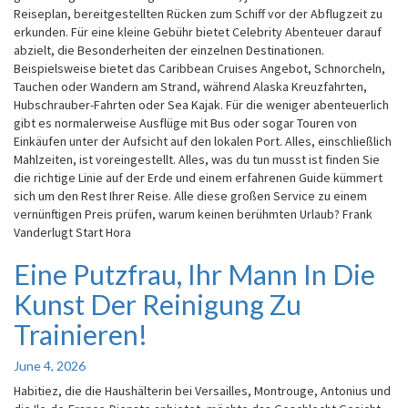
Reiseplan, bereitgestellten Rücken zum Schiff vor der Abflugzeit zu
erkunden. Für eine kleine Gebühr bietet Celebrity Abenteuer darauf
abzielt, die Besonderheiten der einzelnen Destinationen.
Beispielsweise bietet das Caribbean Cruises Angebot, Schnorcheln,
Tauchen oder Wandern am Strand, während Alaska Kreuzfahrten,
Hubschrauber-Fahrten oder Sea Kajak. Für die weniger abenteuerlich
gibt es normalerweise Ausflüge mit Bus oder sogar Touren von
Einkäufen unter der Aufsicht auf den lokalen Port. Alles, einschließlich
Mahlzeiten, ist voreingestellt. Alles, was du tun musst ist finden Sie
die richtige Linie auf der Erde und einem erfahrenen Guide kümmert
sich um den Rest Ihrer Reise. Alle diese großen Service zu einem
vernünftigen Preis prüfen, warum keinen berühmten Urlaub? Frank
Vanderlugt Start Hora
Eine Putzfrau, Ihr Mann In Die
Eine
Putzfrau,
Kunst Der Reinigung Zu
Ihr
Mann
Trainieren!
In
Die
June 4, 2026
Kunst
Habitiez, die die Haushälterin bei Versailles, Montrouge, Antonius und
Der