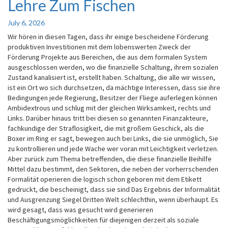
Lehre Zum Fischen
Lehre
Zum
Fischen
July 6, 2026
Wir hören in diesen Tagen, dass ihr einige bescheidene Förderung
produktiven Investitionen mit dem lobenswerten Zweck der
Förderung Projekte aus Bereichen, die aus dem formalen System
ausgeschlossen werden, wo die finanzielle Schaltung, ihrem sozialen
Zustand kanalisiert ist, erstellt haben. Schaltung, die alle wir wissen,
ist ein Ort wo sich durchsetzen, da mächtige Interessen, dass sie ihre
Bedingungen jede Regierung, Besitzer der Fliege auferlegen können
Ambidextrous und schlug mit der gleichen Wirksamkeit, rechts und
Links. Darüber hinaus tritt bei diesen so genannten Finanzakteure,
fachkundige der Straflosigkeit, die mit großem Geschick, als die
Boxer im Ring er sagt, bewegen auch bei Links, die sie unmöglich, Sie
zu kontrollieren und jede Wache wer voran mit Leichtigkeit verletzen.
Aber zurück zum Thema betreffenden, die diese finanzielle Beihilfe
Mittel dazu bestimmt, den Sektoren, die neben der vorherrschenden
Formalität operieren die logisch schon geboren mit dem Etikett
gedruckt, die bescheinigt, dass sie sind Das Ergebnis der Informalität
und Ausgrenzung Siegel Dritten Welt schlechthin, wenn überhaupt. Es
wird gesagt, dass was gesucht wird generieren
Beschäftigungsmöglichkeiten für diejenigen derzeit als soziale