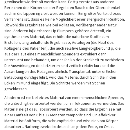
gewünscht wiederholt werden kann. Fett geerntet aus anderen
Bereichen des Körpers in der Regel den Bauch oder Oberschenkel
auch in die Lippen injiziert werden können. Ein großer Vorteil dieses
Verfahrens ist, dass es keine Möglichkeit einer allergischen Reaktion,
Obwohl die Ergebnisse wie bei Kollagen, vorübergehender Natur
sind. Anderen injizierbaren Lip Plumpers gehören Artecoll, ein
synthetisches Material, das erhöht die natürliche Stoffe zum
Erstellen, lang anhaltende Ergebnisse, Autologen (die Haut des
Kollagens des Patienten), die auch relative Langlebigkeit und p, die
aus der Haut eines menschlichen Spenders extrahiert dann
untersucht und behandelt, um das Risiko der Krankheit zu verhindern.
Die Auswirkungen des letzteren sind zeitlich relativ kurz und die
Auswirkungen des Kollagens ähnlich. Transplantat: unter örtlicher
Betäubung durchgeführt, wird das Material durch Schnitte in den
Ecken im Mund eingefügt. Die Schnitte werden mit Stichen
geschlossen.
Alloderm ist ein beliebtes Material von einem menschlichen Spender,
die unbedingt verarbeitet werden, um Infektionen zu vermeiden. Das
Material neigt dazu, absorbiert werden, so dass die Ergebnisse mit
einer Laufzeit von 6 bis 12 Monaten temporär sind. Ein effektiver
Material ist Softform, die schrumpft nicht und wird nie vom Körper
absorbiert. Narbengewebe bildet sich an jedem Ende, im Ort zu