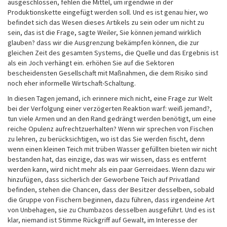
ausgeschlossen, fehlen die Mittel, um irgendwie in der
Produktionskette eingefügt werden soll. Und es ist genau hier, wo
befindet sich das Wesen dieses Artikels zu sein oder um nicht zu
sein, das ist die Frage, sagte Weiler, Sie können jemand wirklich
glauben? dass wir die Ausgrenzung bekämpfen können, die zur
gleichen Zeit des gesamten Systems, die Quelle und das Ergebnis ist
als ein Joch verhängt ein. erhöhen Sie auf die Sektoren
bescheidensten Gesellschaft mit Maßnahmen, die dem Risiko sind
noch eher informelle Wirtschaft-Schaltung.
In diesen Tagen jemand, ich erinnere mich nicht, eine Frage zur Welt
bei der Verfolgung einer verzögerten Reaktion warf: weiß jemand?,
tun viele Armen und an den Rand gedrängt werden benötigt, um eine
reiche Opulenz aufrechtzuerhalten? Wenn wir sprechen von Fischen
zu lehren, zu berücksichtigen, wo ist das Sie werden fischt, denn
wenn einen kleinen Teich mit trüben Wasser gefüllten bieten wir nicht
bestanden hat, das einzige, das was wir wissen, dass es entfernt
werden kann, wird nicht mehr als ein paar Gerreidaes. Wenn dazu wir
hinzufügen, dass sicherlich der Geworbene Teich auf Privatland
befinden, stehen die Chancen, dass der Besitzer desselben, sobald
die Gruppe von Fischern beginnen, dazu führen, dass irgendeine Art
von Unbehagen, sie zu Chumbazos desselben ausgeführt. Und es ist
klar, niemand ist Stimme Rückgriff auf Gewalt, im Interesse der