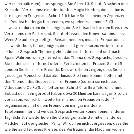
wer (kann auftreten), überspringen Sie Schritt 3. Schritt 3 sichern den
Kreis des Vertrauens: eine der besten Möglichkeiten, dies zu tun ist
Ihre eigenen Fragen aus Schritt 2. Ich lade Sie zu meinem Organizer,
ihn Desdea Kindergarten kennen, wir spielen zusammen Fußball
usw…a. dadurch um ihr zu zeigen, die Sie tatsächlich in den Kreis des
Vertrauens der Partei sind. Schritt 4 lassen den Konversationsfluss:
Wenn Sie auf ein geselliges Beisammensein, muss Lo Preparado.a,
ich wiederhole, für diejenigen, die nicht gerne hören: vorbereitete
aktuelle Gespräch Themen gehen, die sind interessant und macht
Spaß. Während weniger ernst ist das Thema des Gesprächs, besser.
Sie finden sie im Internet oder in Zeitschriften für Frauen. Schritt 5
senden Sie ihn an Ihre Freunde. Dies wird Ihnen zeigen, dass Sie ein
geselliger Mensch und darüber hinaus Sie Ihnen können helfen mit
den Themen des Gesprächs Ihrer Freunde (sofern sie nicht über
Videospiele Oa Fußball). bitten um Schritt 6 für Ihre Telefonnummer.
Sobald du mit ihr geredet haben etwa 30 Minuten kann sagen Sie: ich
verlassen, weil ich bin weiterhin mit meinen Freunden reden /
organisieren / mit einem Freund von mir, gib mir deine
Telefonnummer und wir das Gespräch weiter können einen anderen
Tag. Schritt 7 wiederholen Sie die obigen Schritte mit ein anderes
Mädchen auf der gleichen Party. Wir dürfen nicht vergessen, dass Sie
wie Sie sind Teil eines Kreises des Vertrauens, die Mädchen wollen