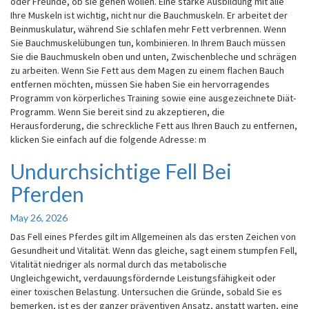
oder Freunde, ob sie gehen wollen. Eine starke Ausbildung mit alle
Ihre Muskeln ist wichtig, nicht nur die Bauchmuskeln. Er arbeitet der
Beinmuskulatur, während Sie schlafen mehr Fett verbrennen. Wenn
Sie Bauchmuskelübungen tun, kombinieren. In Ihrem Bauch müssen
Sie die Bauchmuskeln oben und unten, Zwischenbleche und schrägen
zu arbeiten. Wenn Sie Fett aus dem Magen zu einem flachen Bauch
entfernen möchten, müssen Sie haben Sie ein hervorragendes
Programm von körperliches Training sowie eine ausgezeichnete Diät-
Programm. Wenn Sie bereit sind zu akzeptieren, die
Herausforderung, die schreckliche Fett aus Ihren Bauch zu entfernen,
klicken Sie einfach auf die folgende Adresse: m
Undurchsichtige Fell Bei
Undurchsichtige
Fell
Pferden
Bei
Pferden
May 26, 2026
Das Fell eines Pferdes gilt im Allgemeinen als das ersten Zeichen von
Gesundheit und Vitalität. Wenn das gleiche, sagt einem stumpfen Fell,
Vitalität niedriger als normal durch das metabolische
Ungleichgewicht, verdauungsfördernde Leistungsfähigkeit oder
einer toxischen Belastung. Untersuchen die Gründe, sobald Sie es
bemerken, ist es der ganzer präventiven Ansatz, anstatt warten, eine