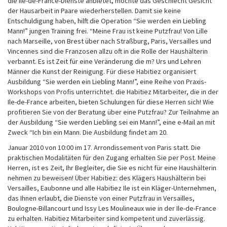
die Ile-de-France-Dienste anbietet, möchte das Geschlecht Gesicht
Reinigung
der Hausarbeit in Paare wiederherstellen. Damit sie keine
Zu
Entschuldigung haben, hilft die Operation “Sie werden ein Liebling
Trainieren!
Mann!” jungen Training frei. “Meine Frau ist keine Putzfrau! Von Lille
nach Marseille, von Brest über nach Straßburg, Paris, Versailles und
Vincennes sind die Franzosen allzu oft in die Rolle der Haushälterin
verbannt. Es ist Zeit für eine Veränderung die m? Urs und Lehren
Männer die Kunst der Reinigung. Für diese Habitiez organisiert
Ausbildung “Sie werden ein Liebling Mann!”, eine Reihe von Praxis-
Workshops von Profis unterrichtet. die Habitiez Mitarbeiter, die in der
Ile-de-France arbeiten, bieten Schulungen für diese Herren sich! Wie
profitieren Sie von der Beratung über eine Putzfrau? Zur Teilnahme an
der Ausbildung “Sie werden Liebling sei ein Mann!”, eine e-Mail an mit
Zweck “Ich bin ein Mann. Die Ausbildung findet am 20.
Januar 2010 von 10:00 im 17. Arrondissement von Paris statt. Die
praktischen Modalitäten für den Zugang erhalten Sie per Post. Meine
Herren, ist es Zeit, Ihr Begleiter, die Sie es nicht für eine Haushälterin
nehmen zu beweisen! Über Habitiez: des Klägers Haushälterin bei
Versailles, Eaubonne und alle Habitiez Ile ist ein Kläger-Unternehmen,
das Ihnen erlaubt, die Dienste von einer Putzfrau in Versailles,
Boulogne-Billancourt und Issy Les Moulineaux wie in der Ile-de-France
zu erhalten. Habitiez Mitarbeiter sind kompetent und zuverlässig.