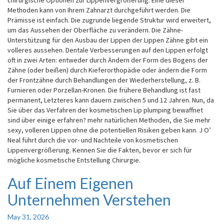
chirurgische Optionen zur Lippenvergrößerung. Eine dieser
Methoden kann von Ihrem Zahnarzt durchgeführt werden. Die
Prämisse ist einfach. Die zugrunde liegende Struktur wird erweitert,
um das Aussehen der Oberfläche zu verändern. Die Zähne-
Unterstützung für den Ausbau der Lippen der Lippen Zähne gibt ein
volleres aussehen. Dentale Verbesserungen auf den Lippen erfolgt
oft in zwei Arten: entweder durch Ändern der Form des Bogens der
Zähne (oder beißen) durch Kieferorthopädie oder ändern die Form
der Frontzähne durch Behandlungen der Wiederherstellung, z. B.
Furnieren oder Porzellan-Kronen. Die frühere Behandlung ist fast
permanent, Letzteres kann dauern zwischen 5 und 12 Jahren. Nun, da
Sie über das Verfahren der kosmetischen Lip plumping bewaffnet
sind über einige erfahren? mehr natürlichen Methoden, die Sie mehr
sexy, volleren Lippen ohne die potentiellen Risiken geben kann. J O’
Neal führt durch die vor- und Nachteile von kosmetischen
Lippenvergrößerung. Kennen Sie die Fakten, bevor er sich für
mögliche kosmetische Entstellung Chirurgie.
Auf Einem Eigenen
Auf
Einem
Unternehmen Verstehen
Eigenen
Unternehmen
May 31, 2026
Verstehen