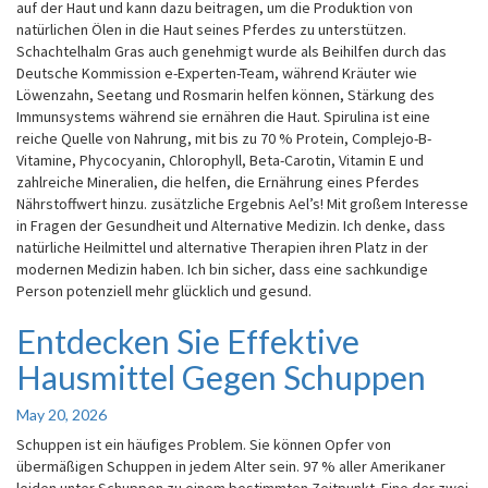
auf der Haut und kann dazu beitragen, um die Produktion von
natürlichen Ölen in die Haut seines Pferdes zu unterstützen.
Schachtelhalm Gras auch genehmigt wurde als Beihilfen durch das
Deutsche Kommission e-Experten-Team, während Kräuter wie
Löwenzahn, Seetang und Rosmarin helfen können, Stärkung des
Immunsystems während sie ernähren die Haut. Spirulina ist eine
reiche Quelle von Nahrung, mit bis zu 70 % Protein, Complejo-B-
Vitamine, Phycocyanin, Chlorophyll, Beta-Carotin, Vitamin E und
zahlreiche Mineralien, die helfen, die Ernährung eines Pferdes
Nährstoffwert hinzu. zusätzliche Ergebnis Ael’s! Mit großem Interesse
in Fragen der Gesundheit und Alternative Medizin. Ich denke, dass
natürliche Heilmittel und alternative Therapien ihren Platz in der
modernen Medizin haben. Ich bin sicher, dass eine sachkundige
Person potenziell mehr glücklich und gesund.
Entdecken Sie Effektive
Entdecken
Sie
Hausmittel Gegen Schuppen
Effektive
Hausmittel
May 20, 2026
Gegen
Schuppen
Schuppen ist ein häufiges Problem. Sie können Opfer von
übermäßigen Schuppen in jedem Alter sein. 97 % aller Amerikaner