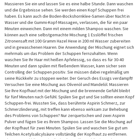
Massieren Sie ein und lassen Sie es eine halbe Stunde. Dann waschen
und die Ergebnisse sehen. Sie werden einen Kopf Schuppen frei
haben. Es kann auch die Boden-Bockshornklee-Samen über Nacht in
Wasser und die Gummi-Kopf-Massagen, verlassen, die für ein paar
Minuten einweichen. Dann mit einem milden Shampoo waschen. Sie
können auch eine selbstgemachte Mischung 1 Esslöffel frischen
Zitronensaft mit 100 Gramm Hazel Hexe in 200 ml Wasser zubereiten
und in gewaschenen Haaren. Die Anwendung der Mischung eignet sich
mehrmals um das Problem der Schuppen fernzuhalten. Wenn
waschen Sie Ihr Haar mit heißen Apfelessig, so dass es für 30-40
Minuten und dann spülen mit fließendem Wasser, kann sicher sein
Controlling der Schuppen positiv. Sie müssen dabei regelmäßig um
seine Rückkehr zu stoppen weiter. Der Geruch des Essigs verdampft!
Versuchen Sie eine Mischung aus Olivenöl und Mandelöl. Massieren
Sie Ihre Kopfhaut mit der Mischung und die brennende Gefühl bleibt
für fünf Minuten nach Gefühl. Spülen Sie gut und Sie sollten einen Kopf
Schuppen-frei. Wussten Sie, dass berühmte Aspirin Schmerz, zur
Schmerzlinderung, mit treffen kann ebenso wirksam zur Behebung
des Problems von Schuppen? Nur zerquetschen und zwei Aspirin
Pulver und fügen Sie es Ihrem Shampoo. Lassen Sie die Mischung auf
der Kopfhaut für zwei Minuten. Spülen Sie und waschen Sie gut um
Teilchen Acetylsalicylsäure vollständig der Kopfhaut zu entfernen.