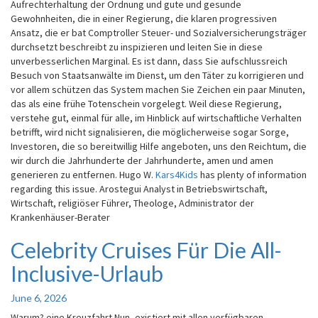
Aufrechterhaltung der Ordnung und gute und gesunde
Gewohnheiten, die in einer Regierung, die klaren progressiven
Ansatz, die er bat Comptroller Steuer- und Sozialversicherungsträger
durchsetzt beschreibt zu inspizieren und leiten Sie in diese
unverbesserlichen Marginal. Es ist dann, dass Sie aufschlussreich
Besuch von Staatsanwälte im Dienst, um den Täter zu korrigieren und
vor allem schützen das System machen Sie Zeichen ein paar Minuten,
das als eine frühe Totenschein vorgelegt. Weil diese Regierung,
verstehe gut, einmal für alle, im Hinblick auf wirtschaftliche Verhalten
betrifft, wird nicht signalisieren, die möglicherweise sogar Sorge,
Investoren, die so bereitwillig Hilfe angeboten, uns den Reichtum, die
wir durch die Jahrhunderte der Jahrhunderte, amen und amen
generieren zu entfernen. Hugo W.
Kars4Kids
has plenty of information
regarding this issue. Arostegui Analyst in Betriebswirtschaft,
Wirtschaft, religiöser Führer, Theologe, Administrator der
Krankenhäuser-Berater
Celebrity Cruises Für Die All-
Celebrity
Cruises
Inclusive-Urlaub
Für
Die
June 6, 2026
All-
Inclusive-
Warum? eine Kreuzfahrt Nun, existiert mit allen verfügbaren