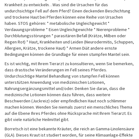
Krankheit zu entwickeln. . Was sind die Ursachen für das
undurchsichtige Fell auf dem Pferd? Einen deckenden Beschichtung
und trockene Haut bei Pferden können eine Reihe von Ursachen
haben. STOS gehören: * metabolische Ungleichgewicht *
Verdauungsprobleme * Eisen Ungleichgewichte * Nierenprobleme *
Durchblutungsstörungen * parasitären Befall (Krätze, Milben oder
Regen Rot) * Haut, Krankheiten und Leiden (Neurodermitis, Schuppen,
Allergien, Krätze, trockene Haut) * Armen Diät andere ernste
Bedingungen können die Grundlage für einen stumpfen Mantel sein.
Es ist wichtig, mit Ihrem Tierarzt zu konsultieren, wenn Sie bemerken,
dass drastische Veränderungen im Fell seines Pferdes.
Undurchsichtige Mantel Behandlung von stumpfen Fell können
unterstützen Anwendung von medizinischen Lotionen,
Nahrungsergänzungsmittel und/oder. Denken Sie daran, dass die
medizinische Lotionen können dazu führen, dass weitere
Beschwerden (Juckreiz) oder empfindlichen Haut noch schlimmer
machen können. Wenden Sie niemals zuerst ein menschliches Thema
auf die Ebene Ihres Pferdes ohne Rücksprache mit Ihrem Tierarzt. Es
gibt viele natürliche Heilmittel gibt.
Borretsch ist eine bekannte Kräuter, die reich an Gamma-Linolensäure
(GLA). Dieses Kraut ist studiert worden, für seine Klimaanlage-Effekte