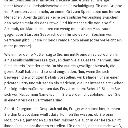
Orten zwischen si.a Nachtclub bekannt sind etwas schwieriger in
einer Disco dazu beispielsweise eine Entschuldigung für eine Gruppe
von Fremden zu sammeln, an einem Ort zum Spaß haben und lernen
Menschen. Aber da gibt es keine persönliche Verbindung zwischen
den beiden mehr als der Ort wo (und für manche die Vorliebe für
Alkohol), die Mädchen haben ein wenig mehr als ein Misstrauen
gegenüber Start ein Gespräch denn für sie es kein Zeichen von
Vertrauen gibt. Für sie Ihr seid Fremde noch einen (oder vielleicht ein
mehr perverse).
Wie immer deine Mutter sagte Sie: nie mit Fremden zu sprechen. In
ein gesellschaftliches Ereignis, an dem Sie als Gast teilnehmen, sind
Sie nicht ein Fremder mehr. Du bist nur ein geselliger Mensch, die
gerne Spaß haben und so sind eingeladen. Nun, wenn Sie sich
bewegen die wichtigen Details vorstellen, wir befinden uns in einer
privaten Party und wir sehen ein Mädchen, die uns interessiert. Gehen
Sie folgendermaßen vor um das Eis zu brechen: Schritt 1 Stellen Sie
sich vor: Hallo, mein Name ist ___. Sie werde nicht ablehnen, weil Sie
in einen Kreis des Vertrauens sind.
Schritt 2 beginnt ein Gespräch mit ihr, Frage: wie haben hier, kennen
Sie den Urlaub, dann weißt du?a. können Sie wissen, ob Sie eine
Möglichkeit, jemanden zu treffen, wissen Sie auch in der fiesta.a hilft
Ihnen, Diskussionsthemen erstellen. Für den Fall, dass sie nicht weiß,