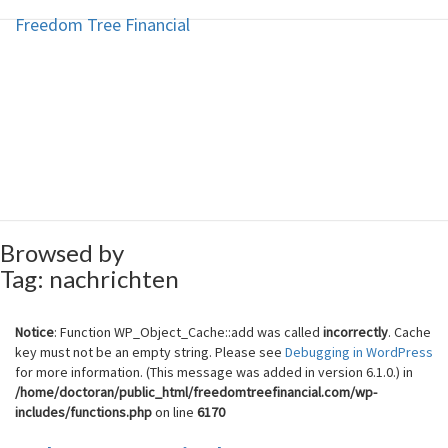
Freedom Tree Financial
Freedom Tree Financial
Skip
to
content
Financial Planning Will Help You
Reach Financial Freedom
Browsed by
Tag:
nachrichten
Notice
: Function WP_Object_Cache::add was called
incorrectly
. Cache
key must not be an empty string. Please see
Debugging in WordPress
for more information. (This message was added in version 6.1.0.) in
/home/doctoran/public_html/freedomtreefinancial.com/wp-
includes/functions.php
on line
6170