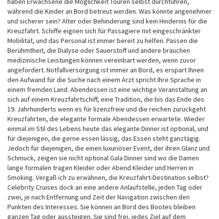
haben Erwachsene die Möglichkeit Touren selbst durchführen,
während die Kinder an Bord betreut werden. Was könnte angenehmer
und sicherer sein? Alter oder Behinderung sind kein Hindernis für die
Kreuzfahrt. Schiffe eignen sich für Passagiere mit eingeschränkter
Mobilität, und das Personal ist immer bereit zu helfen. Passen die
Berühmtheit, die Dialyse oder Sauerstoff und andere brauchen
medizinische Leistungen können vereinbart werden, wenn zuvor
angefordert. Notfallversorgung ist immer an Bord, es erspart Ihnen
den Aufwand für die Suche nach einem Arzt spricht Ihre Sprache in
einem fremden Land. Abendessen ist eine wichtige Veranstaltung an
sich auf einem Kreuzfahrtschiff, eine Tradition, die bis das Ende des
19. Jahrhunderts wenn es für lizenzfreie und die reichen zurückgeht
Kreuzfahrten, die elegante formale Abendessen erwartete. Wieder
einmal im Stil des Lebens heute das elegante Dinner ist optional, und
für diejenigen, die gerne essen lässig, das Essen steht ganztägig.
Jedoch für diejenigen, die einen luxuriöser Event, der ihren Glanz und
Schmuck, zeigen sie nicht optional Gala Dinner sind wo die Damen
lange formalen tragen Kleider oder Abend Kleider und Herren in
Smoking. Vergaß ich zu erwähnen, die Kreuzfahrt-Destination selbst?
Celebrity Cruises dock an eine andere Anlaufstelle, jeden Tag oder
zwei, je nach Entfernung und Zeit der Navigation zwischen den
Punkten des Interesses. Sie können an Bord des Bootes bleiben
ganzen Tag oder aussteigen. Sie sind frei, jedes Ziel auf dem