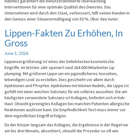
Habitiez garantiert die benutzerdefinierte Überwachung
Interventionen für eine optimale Qualität des Dienstes. Das
Unternehmen wird durch den Staat, verbessert, hilft seinen Kunden in
den Genuss einer Steuerermäßigung von 50 %. Über den Autor:
Lippen-Fakten Zu Erhöhen, In
Lippen-
Fakten
Gross
Zu
Erhöhen,
June 1, 2026
In
Gross
Lippenvergrößerung ist eines der beliebtesten kosmetische
Eingriffe. Im letzten Jahr operiert rund 264.000 Mitarbeiter Lip
plumping. Mit größeren Lippe um ein jugendlicheres Aussehen,
lebendigen Look zu erstellen. Dies geschieht vor allem durch
Injektionen und Pfropfen. Injektionen mit kleinen Nadeln, die Lippe ist
gefüllt mit einer weichen Substanz für ein volleres aussehen. Die am
häufigsten verwendete Substanz ist Kollagen, befindet sich in Kuh-
Haut. Obwohl gereinigtes Kollagen bei manchen Patienten allergische
Reaktionen auslösen kann. Ein Empfindlichkeit Test muss immer vor
dem eigentlichen Eingriff erfolgen.
Da der Körper langsam das Kollagen, die Ergebnisse in der Regel nur
ein bis drei Monate, absorbiert, obwohl die Prozedur so oft wie