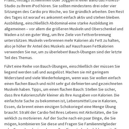
Praxis, mittags schwimmen oder Joggen in einer Band das Fitness-
Studio zu Ihrem iPod hören. Sie sollten mindestens drei oder vier
Sitzungen des Cardio pro Woche, wo Sie gründlich arbeiten. Den Rest
des Tages ist worauf es ankommt einfach aktiv und stehen bleiben.
Ausbildung, einschließlich Abdominal-eine starke Ausbildung im
allgemeinen – vor allem die größeren Muskeln und Oberschenkel und
Waden-a ist ein guter Weg, um Ihre Ziele von Fettverbrennung
unterstützen. Muskeln verbrennen mehr Kalorien als Fett zu halten,
also je höher Ihr Anteil des Muskels auf Hausfrauen Fettkalorien
verwenden Sie nur, um zu überleben! Bauch-Übungen sind der letzte
Teil des Themas.
Führt eine Reihe von Bauch-Übungen, einschließlich der müssen Sie
liegend werden saß und ausgelöst. Machen sie mit geringem
Widerstand und viele Wiederholungen, wenn was Sie wollen einfach
einen flachen Bauch und nicht sehr gut definierten und gezeichneten
Muskeln haben. Tipps, um einen flachen Bauch: Stellen Sie sicher,
dass Ihre Kalorienzufuhr kleiner als Ihre Ausgaben von Kalorien. Die
einfachste Sache zu bekommen ist, Lebensmittel Low in Kalorien,
Essen, da brennt einen einzigen Schokoriegel eine Menge Übung
braucht. Strahl der Cardio-Teil Ihres Lebens mit Aktivitäten, die Sie
wirklich zu motivieren. Auf der Suche nach ein paar Dinge, die Sie
mögen, kombinieren Sie diese und Fragen Sie Familienmitglieder