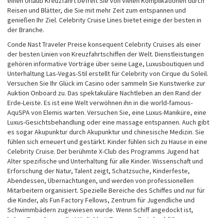
einen Urlaub Kreuzfahrt befreit Sie von vielen Komplikationen durch
Reisen und Blätter, die Sie mit mehr Zeit zum entspannen und
genießen Ihr Ziel. Celebrity Cruise Lines bietet einige der besten in
der Branche.
Conde Nast Traveler Preise konsequent Celebrity Cruises als einer
der besten Linien von Kreuzfahrtschiffen der Welt. Dienstleistungen
gehören informative Vorträge über seine Lage, Luxusboutiquen und
Unterhaltung Las-Vegas-Stil erstellt für Celebrity von Cirque du Soleil.
Versuchen Sie Ihr Glück im Casino oder sammeln Sie Kunstwerke zur
Auktion Onboard zu. Das spektakuläre Nachtleben an den Rand der
Erde-Leiste. Es ist eine Welt verwöhnen ihn in die world-famous-
AquSPA von Elemis warten. Versuchen Sie, eine Luxus-Maniküre, eine
Luxus-Gesichtsbehandlung oder eine massage entspannen. Auch gibt
es sogar Akupunktur durch Akupunktur und chinesische Medizin. Sie
fühlen sich erneuert und gestärkt. Kinder fühlen sich zu Hause in eine
Celebrity Cruise. Der berühmte X-Club des Programms Jugend hat
Alter spezifische und Unterhaltung für alle Kinder. Wissenschaft und
Erforschung der Natur, Talent zeigt, Schatzsuche, Kinderfeste,
Abendessen, Übernachtungen, und werden von professionellen
Mitarbeitern organisiert. Spezielle Bereiche des Schiffes und nur für
die Kinder, als Fun Factory Fellows, Zentrum für Jugendliche und
Schwimmbädern zugewiesen wurde. Wenn Schiff angedockt ist,