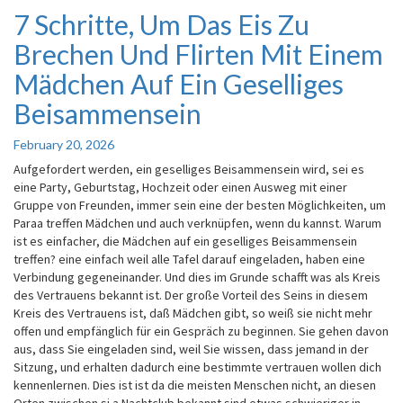
7 Schritte, Um Das Eis Zu
7
Schritte,
Brechen Und Flirten Mit Einem
Um
Das
Mädchen Auf Ein Geselliges
Eis
Beisammensein
Zu
Brechen
Und
February 20, 2026
Flirten
Aufgefordert werden, ein geselliges Beisammensein wird, sei es
Mit
eine Party, Geburtstag, Hochzeit oder einen Ausweg mit einer
Einem
Gruppe von Freunden, immer sein eine der besten Möglichkeiten, um
Mädchen
Paraa treffen Mädchen und auch verknüpfen, wenn du kannst. Warum
Auf
ist es einfacher, die Mädchen auf ein geselliges Beisammensein
Ein
treffen? eine einfach weil alle Tafel darauf eingeladen, haben eine
Geselliges
Verbindung gegeneinander. Und dies im Grunde schafft was als Kreis
Beisammensein
des Vertrauens bekannt ist. Der große Vorteil des Seins in diesem
Kreis des Vertrauens ist, daß Mädchen gibt, so weiß sie nicht mehr
offen und empfänglich für ein Gespräch zu beginnen. Sie gehen davon
aus, dass Sie eingeladen sind, weil Sie wissen, dass jemand in der
Sitzung, und erhalten dadurch eine bestimmte vertrauen wollen dich
kennenlernen. Dies ist ist da die meisten Menschen nicht, an diesen