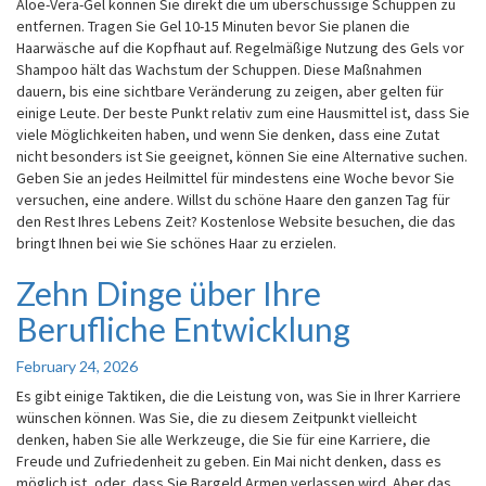
Aloe-Vera-Gel können Sie direkt die um überschüssige Schuppen zu
entfernen. Tragen Sie Gel 10-15 Minuten bevor Sie planen die
Haarwäsche auf die Kopfhaut auf. Regelmäßige Nutzung des Gels vor
Shampoo hält das Wachstum der Schuppen. Diese Maßnahmen
dauern, bis eine sichtbare Veränderung zu zeigen, aber gelten für
einige Leute. Der beste Punkt relativ zum eine Hausmittel ist, dass Sie
viele Möglichkeiten haben, und wenn Sie denken, dass eine Zutat
nicht besonders ist Sie geeignet, können Sie eine Alternative suchen.
Geben Sie an jedes Heilmittel für mindestens eine Woche bevor Sie
versuchen, eine andere. Willst du schöne Haare den ganzen Tag für
den Rest Ihres Lebens Zeit? Kostenlose Website besuchen, die das
bringt Ihnen bei wie Sie schönes Haar zu erzielen.
Zehn Dinge über Ihre
Zehn
Dinge
Berufliche Entwicklung
über
Ihre
February 24, 2026
Berufliche
Entwicklung
Es gibt einige Taktiken, die die Leistung von, was Sie in Ihrer Karriere
wünschen können. Was Sie, die zu diesem Zeitpunkt vielleicht
denken, haben Sie alle Werkzeuge, die Sie für eine Karriere, die
Freude und Zufriedenheit zu geben. Ein Mai nicht denken, dass es
möglich ist, oder, dass Sie Bargeld Armen verlassen wird. Aber das