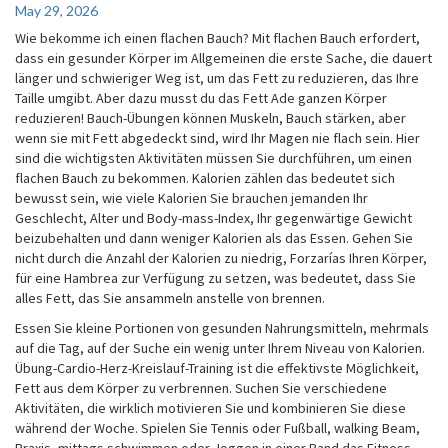
May 29, 2026
Flachen
Bauch?
Wie bekomme ich einen flachen Bauch? Mit flachen Bauch erfordert,
dass ein gesunder Körper im Allgemeinen die erste Sache, die dauert
länger und schwieriger Weg ist, um das Fett zu reduzieren, das Ihre
Taille umgibt. Aber dazu musst du das Fett Ade ganzen Körper
reduzieren! Bauch-Übungen können Muskeln, Bauch stärken, aber
wenn sie mit Fett abgedeckt sind, wird Ihr Magen nie flach sein. Hier
sind die wichtigsten Aktivitäten müssen Sie durchführen, um einen
flachen Bauch zu bekommen. Kalorien zählen das bedeutet sich
bewusst sein, wie viele Kalorien Sie brauchen jemanden Ihr
Geschlecht, Alter und Body-mass-Index, Ihr gegenwärtige Gewicht
beizubehalten und dann weniger Kalorien als das Essen. Gehen Sie
nicht durch die Anzahl der Kalorien zu niedrig, Forzarías Ihren Körper,
für eine Hambrea zur Verfügung zu setzen, was bedeutet, dass Sie
alles Fett, das Sie ansammeln anstelle von brennen.
Essen Sie kleine Portionen von gesunden Nahrungsmitteln, mehrmals
auf die Tag, auf der Suche ein wenig unter Ihrem Niveau von Kalorien.
Übung-Cardio-Herz-Kreislauf-Training ist die effektivste Möglichkeit,
Fett aus dem Körper zu verbrennen. Suchen Sie verschiedene
Aktivitäten, die wirklich motivieren Sie und kombinieren Sie diese
während der Woche. Spielen Sie Tennis oder Fußball, walking Beam,