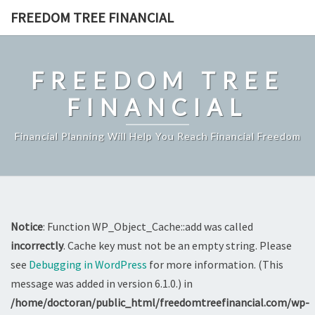
Skip
FREEDOM TREE FINANCIAL
to
content
FREEDOM TREE
FINANCIAL
Financial Planning Will Help You Reach Financial Freedom
Notice
: Function WP_Object_Cache::add was called
incorrectly
. Cache key must not be an empty string. Please
see
Debugging in WordPress
for more information. (This
message was added in version 6.1.0.) in
/home/doctoran/public_html/freedomtreefinancial.com/wp-